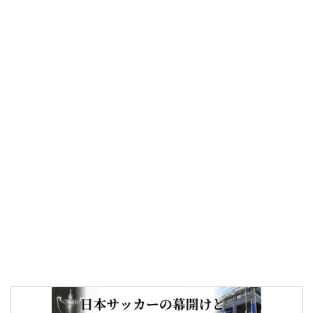
ー
シ
ョ
ン