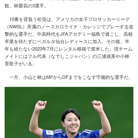
観、林愛花の3選手。
10番を背負う松窪は、アメリカの女子プロサッカーリーグ
（NWSL）所属のノースカロライナ・カレッジでプレーする攻
撃的な選手だ。中高時代をJFAアカデミー福島で過ごし、高校
卒業を待たずにベガルタ仙台レディースに加入。その後、半
年も経たない2023年7月にレンタル移籍で渡米した。現チーム
メイトにはフル代表（なでしこジャパン）の三浦成美や小林
里歌子がいる。
一方、小山と林はMFからDFまでをこなす守備的な選手だ。