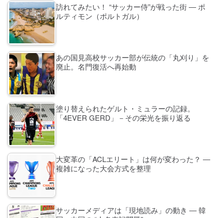
訪れてみたい！ “サッカー侍”が戦った街 ― ポ
ルティモン（ポルトガル）
あの国見高校サッカー部が伝統の「丸刈り」を
廃止。名門復活へ再始動
塗り替えられたゲルト・ミュラーの記録。
「4EVER GERD」－その栄光を振り返る
大変革の「ACLエリート」は何が変わった？ ―
複雑になった大会方式を整理
サッカーメディアは「現地読み」の動き ― 韓