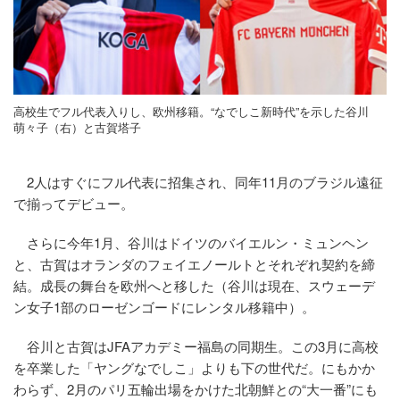
高校生でフル代表入りし、欧州移籍。“なでしこ新時代”を示した谷川
萌々子（右）と古賀塔子
2人はすぐにフル代表に招集され、同年11月のブラジル遠征
で揃ってデビュー。
さらに今年1月、谷川はドイツのバイエルン・ミュンヘン
と、古賀はオランダのフェイエノールトとそれぞれ契約を締
結。成長の舞台を欧州へと移した（谷川は現在、スウェーデ
ン女子1部のローゼンゴードにレンタル移籍中）。
谷川と古賀はJFAアカデミー福島の同期生。この3月に高校
を卒業した「ヤングなでしこ」よりも下の世代だ。にもかか
わらず、2月のパリ五輪出場をかけた北朝鮮との“大一番”にも