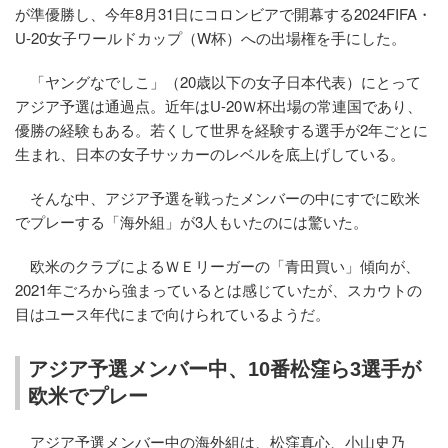
が準優勝し、今年8月31日にコロンビアで開幕する2024FIFA・
U-20女子ワールドカップ（W杯）への出場権を手にした。
「ヤングなでしこ」（20歳以下の女子日本代表）にとって
アジア予選は通過点。近年はU-20Ｗ杯出場の常連国であり、
優勝の経験もある。若くして世界を経験する選手が2年ごとに
生まれ、日本の女子サッカーのレベルを底上げしている。
そんな中、アジア予選を戦ったメンバーの中にすでに欧米
でプレーする「海外組」が3人もいたのには驚いた。
欧米のクラブによるＷＥリーガーの「青田買い」傾向が、
2021年ごろから強まっているとは感じていたが、スカウトの
目はユース年代にまで向けられているようだ。
アジア予選メンバー中、10番松窪ら3選手が
欧米でプレー
アジア予選メンバー中の海外組は、松窪真心、小山史乃