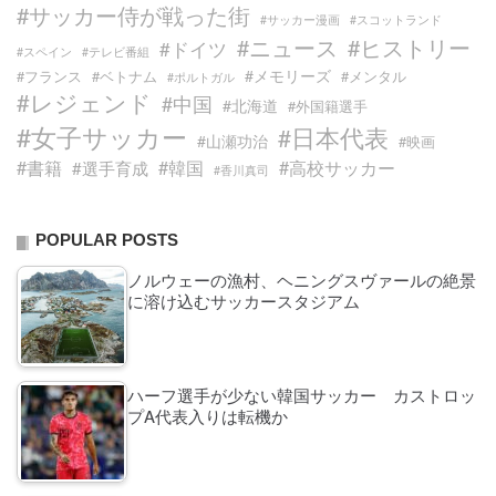
#サッカー侍が戦った街
#サッカー漫画
#スコットランド
#ニュース
#ヒストリー
#ドイツ
#スペイン
#テレビ番組
#メモリーズ
#フランス
#ベトナム
#メンタル
#ポルトガル
#レジェンド
#中国
#北海道
#外国籍選手
#女子サッカー
#日本代表
#山瀬功治
#映画
#書籍
#韓国
#高校サッカー
#選手育成
#香川真司
POPULAR POSTS
ノルウェーの漁村、ヘニングスヴァールの絶景
に溶け込むサッカースタジアム
ハーフ選手が少ない韓国サッカー カストロッ
プA代表入りは転機か