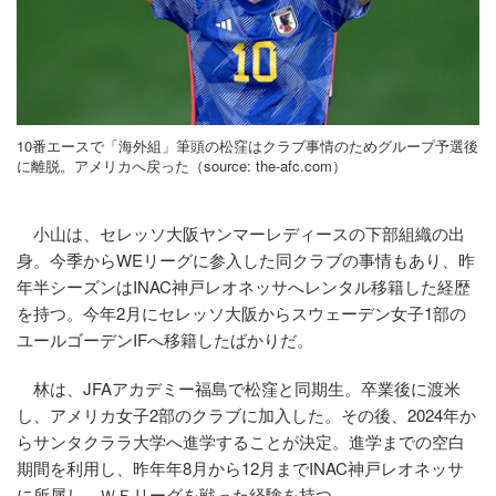
10番エースで「海外組」筆頭の松窪はクラブ事情のためグループ予選後
に離脱。アメリカへ戻った（source:
the-afc.com
）
小山は、セレッソ大阪ヤンマーレディースの下部組織の出
身。今季からWEリーグに参入した同クラブの事情もあり、昨
年半シーズンはINAC神戸レオネッサへレンタル移籍した経歴
を持つ。今年2月にセレッソ大阪からスウェーデン女子1部の
ユールゴーデンIFへ移籍したばかりだ。
林は、JFAアカデミー福島で松窪と同期生。卒業後に渡米
し、アメリカ女子2部のクラブに加入した。その後、2024年か
らサンタクララ大学へ進学することが決定。進学までの空白
期間を利用し、昨年年8月から12月までINAC神戸レオネッサ
に所属し、ＷＥリーグを戦った経験を持つ。