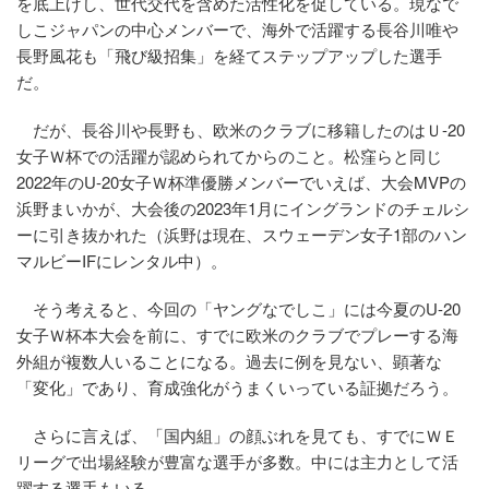
を底上げし、世代交代を含めた活性化を促している。現なで
しこジャパンの中心メンバーで、海外で活躍する長谷川唯や
長野風花も「飛び級招集」を経てステップアップした選手
だ。
だが、長谷川や長野も、欧米のクラブに移籍したのはＵ-20
女子Ｗ杯での活躍が認められてからのこと。松窪らと同じ
2022年のU-20女子Ｗ杯準優勝メンバーでいえば、大会MVPの
浜野まいかが、大会後の2023年1月にイングランドのチェルシ
ーに引き抜かれた（浜野は現在、スウェーデン女子1部のハン
マルビーIFにレンタル中）。
そう考えると、今回の「ヤングなでしこ」には今夏のU-20
女子Ｗ杯本大会を前に、すでに欧米のクラブでプレーする海
外組が複数人いることになる。過去に例を見ない、顕著な
「変化」であり、育成強化がうまくいっている証拠だろう。
さらに言えば、「国内組」の顔ぶれを見ても、すでにＷＥ
リーグで出場経験が豊富な選手が多数。中には主力として活
躍する選手もいる。