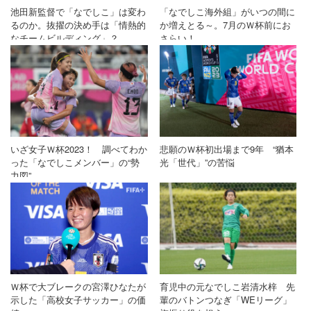
池田新監督で「なでしこ」は変わ
「なでしこ海外組」がいつの間に
るのか。抜擢の決め手は「情熱的
か増えとる～。7月のＷ杯前にお
なチームビルディング」？
さらい！
いざ女子Ｗ杯2023！ 調べてわか
悲願のＷ杯初出場まで9年 “猶本
った「なでしこメンバー」の“勢
光「世代」”の苦悩
力図”
Ｗ杯で大ブレークの宮澤ひなたが
育児中の元なでしこ岩清水梓 先
示した「高校女子サッカー」の価
輩のバトンつなぎ「WEリーグ」