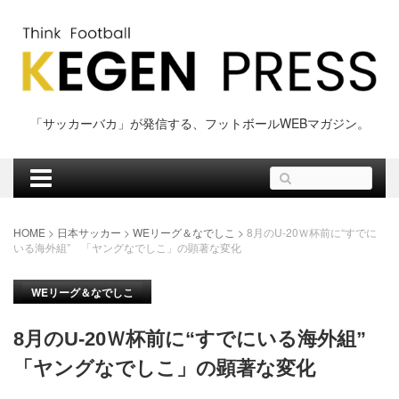
Skip
to
content
「サッカーバカ」が発信する、フットボールWEBマガジン。
検
索:
HOME
>
日本サッカー
>
WEリーグ＆なでしこ
>
8月のU-20Ｗ杯前に“すでに
いる海外組” 「ヤングなでしこ」の顕著な変化
WEリーグ＆なでしこ
8月のU-20Ｗ杯前に“すでにいる海外組”
「ヤングなでしこ」の顕著な変化