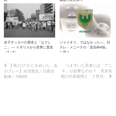
値
旗振り役を担う
ジャイキリ、ではなかった―。日
女子サッカーの歴史と「なでし
テレ・メニーナの「皇后杯4強」
こ」 ― イギリスから世界に普及
に思う
（2／2）
投
【“私だけ”がときめいた、あ
つまずいた若者には「アニ
キ」が必要なのか？ 長友佑
のプレー】水沼貴史／日産自
都の代表復帰と「Ｚ世代」
動車／1992年
稿
ナ
ビ
ゲ