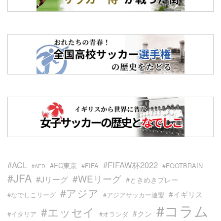
#ACL
#FIFAW杯2022
#FC東京
#FIFA
#FOOTBRAIN
#AED
#JFA
#WEリーグ
#Jリーグ
#ときめきプレー
#アジア
#イギリス
#なでしこリーグ
#アジアサッカー連盟
#コラム
#エッセイ
#クン
#イタリア
#オランダ