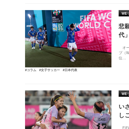
WE
悲
代
オー
プ（
位…
#コラム
#女子サッカー
#日本代表
WE
い
し
FIF