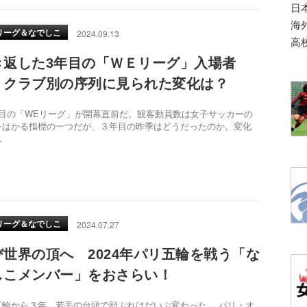
日
海
リーグ＆なでしこ
2024.09.13
高
き返した3年目の「ＷＥリーグ」入場者
。クラブ別の序列に見られた変化は？
目の「WEリーグ」が開幕直前だ。観客動員数は女子サッカーの
をはかる指標の一つだが、３年目の昨季はどうだったのか。変化
…
リーグ＆なでしこ
2024.07.27
び世界の頂へ 2024年パリ五輪を戦う「な
しこメンバー」をおさらい！
五輪から３年 若手の台頭で顔ぶれはだいぶ変わった パリ・オ