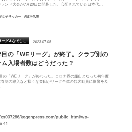
ジランド大会が7月20日に開幕した。心配されていた日本代…
#女子サッカー
#日本代表
リーグ＆なでしこ
2023.07.08
年目の「WEリーグ」が終了。クラブ別の
ーム入場者数はどうだった？
目の「WEリーグ」が終わった。コロナ禍の船出となった初年度
秋春制の導入など様々な要因がリーグ全体の観客動員に影響を及
…
/xs037286/kegenpress.com/public_html/wp-
ne
41