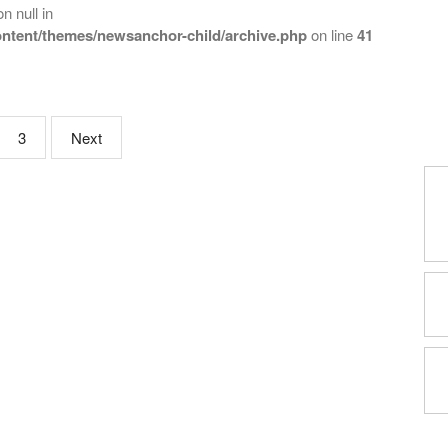
 null in
ntent/themes/newsanchor-child/archive.php
on line
41
3
Next