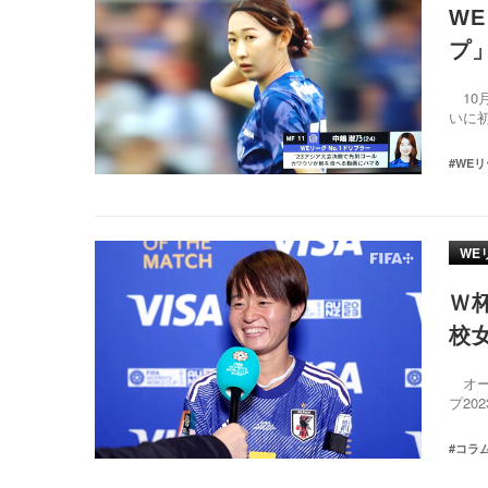
W
プ
10
いに
#WE
WE
Ｗ
校
オー
プ2
#コラ