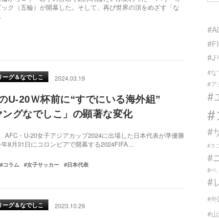
ピック（五輪）が開幕した。そして、再び世界の頂をめざす「な
…
#A
#F
#
#
リーグ＆なでしこ
2024.03.19
#
#
月のU-20Ｗ杯前に“すでにいる海外組”
ヤングなでしこ」の顕著な変化
#
AFC・U-20女子アジアカップ2024に出場した日本代表が準優勝
年8月31日にコロンビアで開幕する2024FIFA…
#ス
#
#コラム
#女子サッカー
#日本代表
#ベ
#
#外
リーグ＆なでしこ
2023.10.29
#