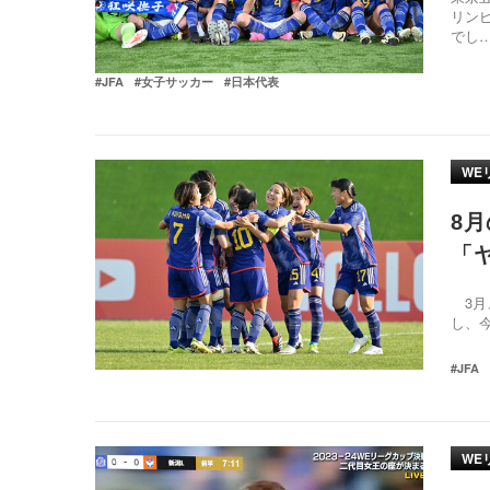
リン
でし
#JFA
#女子サッカー
#日本代表
WE
8
「
3月、
し、今
#JFA
WE