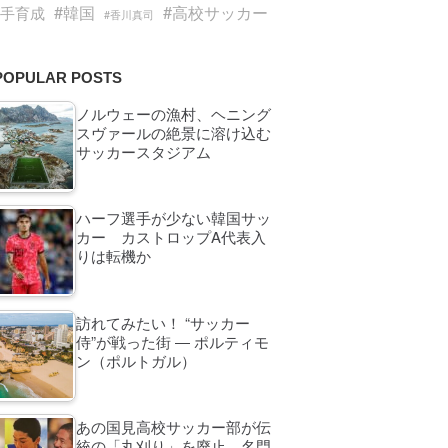
#韓国
#高校サッカー
選手育成
#香川真司
POPULAR POSTS
ノルウェーの漁村、ヘニング
スヴァールの絶景に溶け込む
サッカースタジアム
ハーフ選手が少ない韓国サッ
カー カストロップA代表入
りは転機か
訪れてみたい！ “サッカー
侍”が戦った街 ― ポルティモ
ン（ポルトガル）
あの国見高校サッカー部が伝
統の「丸刈り」を廃止。名門