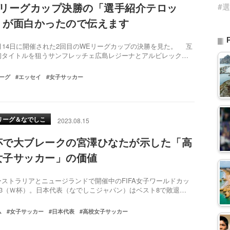
#
Eリーグカップ決勝の「選手紹介テロッ
」が面白かったので伝えます
月14日に開催された2回目のWEリーグカップの決勝を見た。 互
初タイトルを狙うサンフレッチェ広島レジーナとアルビレック…
リーグ
#エッセイ
#女子サッカー
リーグ＆なでしこ
2023.08.15
杯で大ブレークの宮澤ひなたが示した「高
女子サッカー」の価値
ストラリアとニュージランドで開催中のFIFA女子ワールドカッ
023（Ｗ杯）。日本代表（なでしこジャパン）はベスト8で敗退…
ム
#女子サッカー
#日本代表
#高校女子サッカー