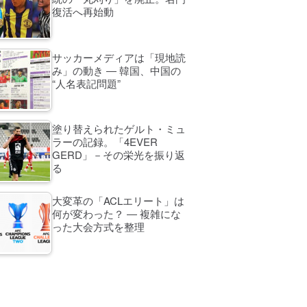
復活へ再始動
サッカーメディアは「現地読
み」の動き ― 韓国、中国の
“人名表記問題”
塗り替えられたゲルト・ミュ
ラーの記録。「4EVER
GERD」－その栄光を振り返
る
大変革の「ACLエリート」は
何が変わった？ ― 複雑にな
った大会方式を整理