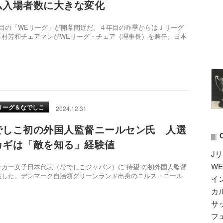
ム入場者数に大きな変化
目の「WEリーグ」が開幕間近だ。４年目の昨季からはＪリーグ
々村芳和チェアマンがWEリーグ・チェア（理事長）を兼任。日本
リーグ＆なでしこ
2024.12.31
でしこ初の外国人監督ニールセン氏 人選
カギは「敵を知る」経験値
J
W
カー女子日本代表（なでしこジャパン）に“待望”の初外国人監督
生した。デンマーク自治領グリーンランド出身のニルス・ニール
イ
カ
サ
フ