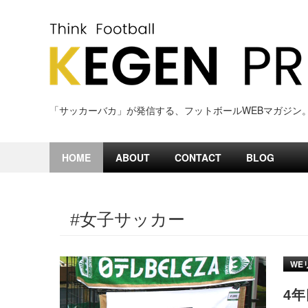
Skip
to
content
「サッカーバカ」が発信する、フットボールWEBマガジン
HOME
ABOUT
CONTACT
BLOG
#女子サッカー
WE
4