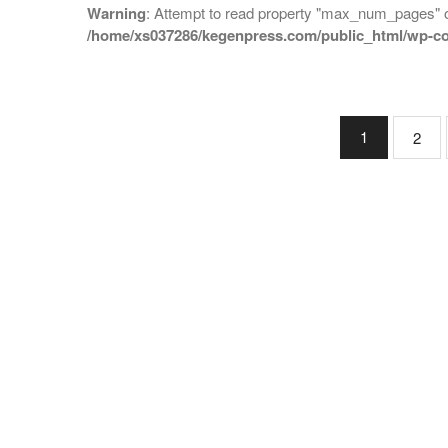
Warning
: Attempt to read property "max_num_pages" on
/home/xs037286/kegenpress.com/public_html/wp-co
1
2