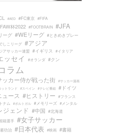
CL
#FC東京
#FIFA
#AED
#JFA
IFAW杯2022
#FOOTBRAIN
#WEリーグ
Jリーグ
#ときめきプレー
#アジア
なでしこリーグ
#イギリス
アジアサッカー連盟
#イタリア
エッセイ
#クン
#オランダ
#コラム
サッカー侍が戦った街
#サッカー漫画
#ドイツ
コットランド
#スペイン
#テレビ番組
ニュース
#ヒストリー
#フランス
#メモリーズ
トナム
#メンタル
#ポルトガル
レジェンド
#中国
#北海道
#女子サッカー
国籍選手
#日本代表
#書籍
山瀬功治
#映画