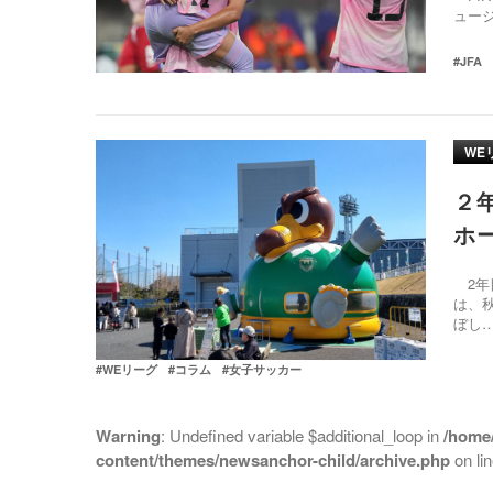
ュー
#JFA
WE
２
ホ
2年
は、
ぼし
#WEリーグ
#コラム
#女子サッカー
Warning
: Undefined variable $additional_loop in
/home
content/themes/newsanchor-child/archive.php
on li