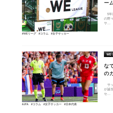
ー
5年
の野
サ…
#WEリーグ
#コラム
#女子サッカー
WE
な
の
サッ
が誕
セ…
#JFA
#コラム
#女子サッカー
#日本代表