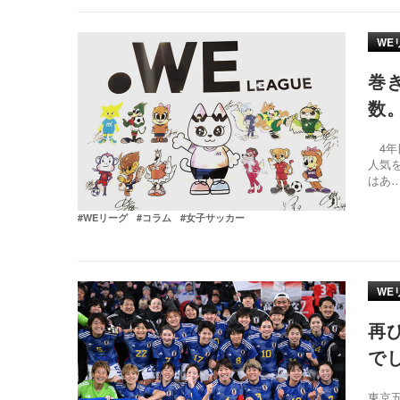
WE
巻
数
4年
人気
はあ
#WEリーグ
#コラム
#女子サッカー
WE
再
で
東京