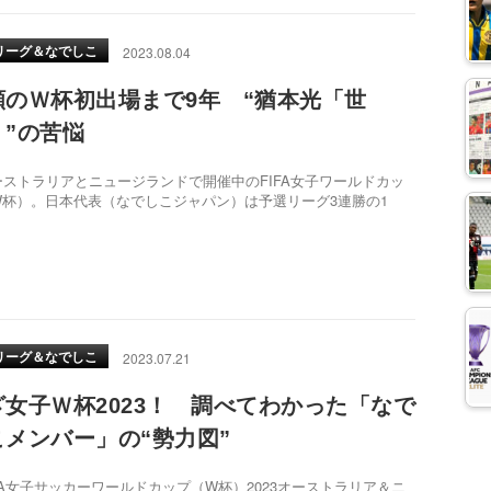
リーグ＆なでしこ
2023.08.04
願のＷ杯初出場まで9年 “猶本光「世
」”の苦悩
ストラリアとニュージランドで開催中のFIFA女子ワールドカッ
W杯）。日本代表（なでしこジャパン）は予選リーグ3連勝の1
リーグ＆なでしこ
2023.07.21
ざ女子Ｗ杯2023！ 調べてわかった「なで
こメンバー」の“勢力図”
A女子サッカーワールドカップ（W杯）2023オーストラリア＆ニ