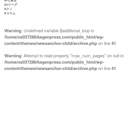
#FC東京
#Jリーグ
#クン
#コラム
Warning
: Undefined variable $additional_loop in
/home/xs037286/kegenpress.com/public_html/wp-
content/themes/newsanchor-child/archive.php
on line
41
Warning
: Attempt to read property "max_num_pages" on null in
/home/xs037286/kegenpress.com/public_html/wp-
content/themes/newsanchor-child/archive.php
on line
41