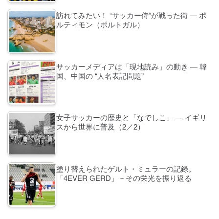
訪れてみたい！ “サッカー侍”が戦った街 ― ポ
ルティモン（ポルトガル）
サッカーメディアは「現地読み」の動き ― 韓
国、中国の “人名表記問題”
女子サッカーの歴史と「なでしこ」 ― イギリ
スから世界に普及（2／2）
塗り替えられたゲルト・ミュラーの記録。
「4EVER GERD」－その栄光を振り返る