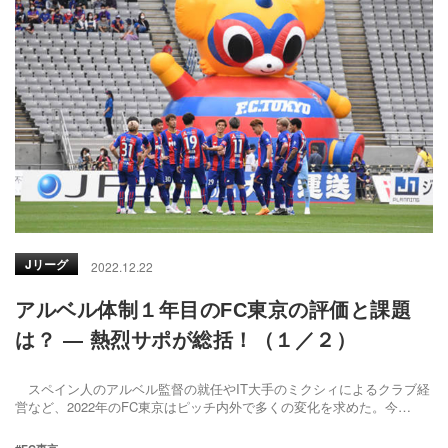
Jリーグ
2022.12.22
アルベル体制１年目のFC東京の評価と課題
は？ ― 熱烈サポが総括！（１／２）
スペイン人のアルベル監督の就任やIT大手のミクシィによるクラブ経
営など、2022年のFC東京はピッチ内外で多くの変化を求めた。今…