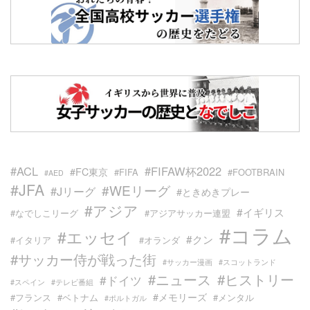
#ACL
#FIFAW杯2022
#FC東京
#FIFA
#FOOTBRAIN
#AED
#JFA
#WEリーグ
#Jリーグ
#ときめきプレー
#アジア
#イギリス
#なでしこリーグ
#アジアサッカー連盟
#コラム
#エッセイ
#クン
#イタリア
#オランダ
#サッカー侍が戦った街
#サッカー漫画
#スコットランド
#ニュース
#ヒストリー
#ドイツ
#スペイン
#テレビ番組
#メモリーズ
#フランス
#ベトナム
#メンタル
#ポルトガル