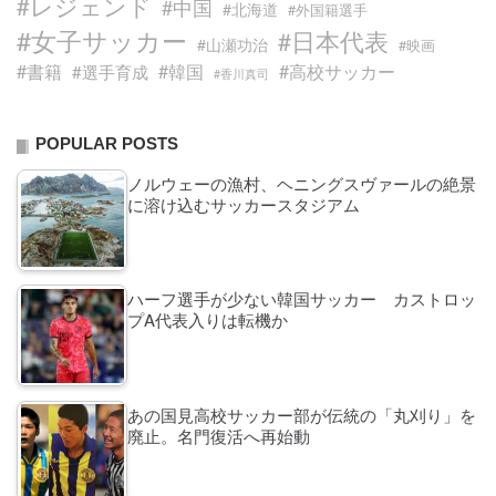
#レジェンド
#中国
#北海道
#外国籍選手
#女子サッカー
#日本代表
#山瀬功治
#映画
#書籍
#韓国
#高校サッカー
#選手育成
#香川真司
POPULAR POSTS
ノルウェーの漁村、ヘニングスヴァールの絶景
に溶け込むサッカースタジアム
ハーフ選手が少ない韓国サッカー カストロッ
プA代表入りは転機か
あの国見高校サッカー部が伝統の「丸刈り」を
廃止。名門復活へ再始動