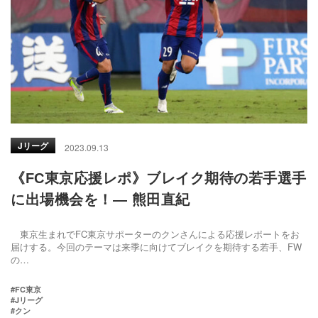
Jリーグ
2023.09.13
《FC東京応援レポ》ブレイク期待の若手選手
に出場機会を！― 熊田直紀
東京生まれでFC東京サポーターのクンさんによる応援レポートをお
届けする。今回のテーマは来季に向けてブレイクを期待する若手、FW
の…
#FC東京
#Jリーグ
#クン