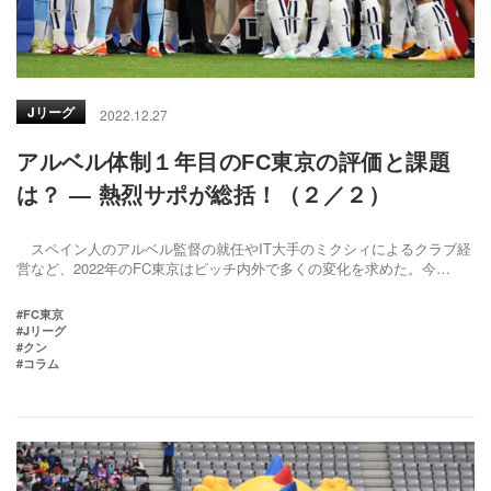
Jリーグ
2022.12.27
アルベル体制１年目のFC東京の評価と課題
は？ ― 熱烈サポが総括！（２／２）
スペイン人のアルベル監督の就任やIT大手のミクシィによるクラブ経
営など、2022年のFC東京はピッチ内外で多くの変化を求めた。今…
#FC東京
#Jリーグ
#クン
#コラム