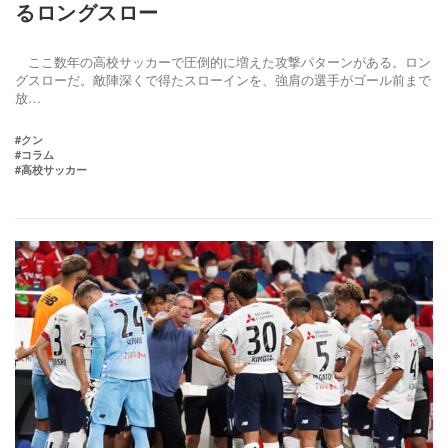
るロングスロー
ここ数年の高校サッカーで圧倒的に増えた攻撃パターンがある。ロン
グスローだ。敵陣深くで得たスローインを、強肩の選手がゴール前まで
放…
#クン
#コラム
#高校サッカー