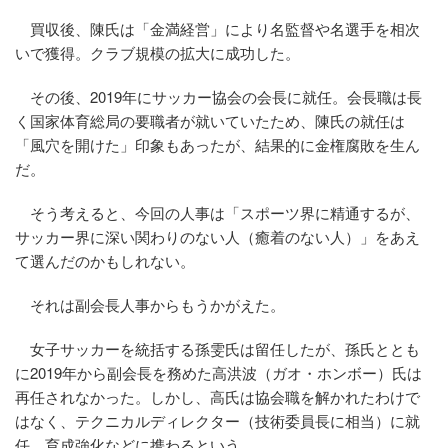
買収後、陳氏は「金満経営」により名監督や名選手を相次
いで獲得。クラブ規模の拡大に成功した。
その後、2019年にサッカー協会の会長に就任。会長職は長
く国家体育総局の要職者が就いていたため、陳氏の就任は
「風穴を開けた」印象もあったが、結果的に金権腐敗を生ん
だ。
そう考えると、今回の人事は「スポーツ界に精通するが、
サッカー界に深い関わりのない人（癒着のない人）」をあえ
て選んだのかもしれない。
それは副会長人事からもうかがえた。
女子サッカーを統括する孫雯氏は留任したが、孫氏ととも
に2019年から副会長を務めた高洪波（ガオ・ホンボー）氏は
再任されなかった。しかし、高氏は協会職を解かれたわけで
はなく、テクニカルディレクター（技術委員長に相当）に就
任。育成強化などに携わるという。