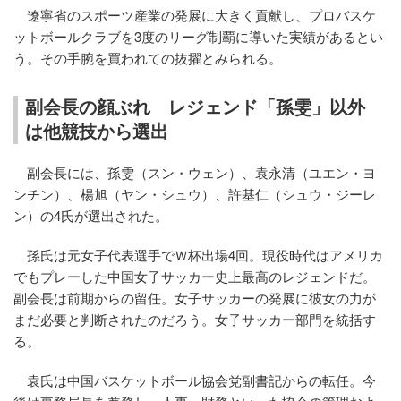
遼寧省のスポーツ産業の発展に大きく貢献し、プロバスケ
ットボールクラブを3度のリーグ制覇に導いた実績があるとい
う。その手腕を買われての抜擢とみられる。
副会長の顔ぶれ レジェンド「孫雯」以外
は他競技から選出
副会長には、孫雯（スン・ウェン）、袁永清（ユエン・ヨ
ンチン）、楊旭（ヤン・シュウ）、許基仁（シュウ・ジーレ
ン）の4氏が選出された。
孫氏は元女子代表選手でＷ杯出場4回。現役時代はアメリカ
でもプレーした中国女子サッカー史上最高のレジェンドだ。
副会長は前期からの留任。女子サッカーの発展に彼女の力が
まだ必要と判断されたのだろう。女子サッカー部門を統括す
る。
袁氏は中国バスケットボール協会党副書記からの転任。今