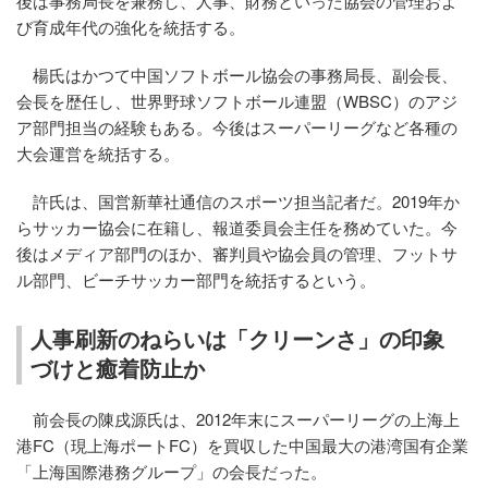
後は事務局長を兼務し、人事、財務といった協会の管理およ
び育成年代の強化を統括する。
楊氏はかつて中国ソフトボール協会の事務局長、副会長、
会長を歴任し、世界野球ソフトボール連盟（WBSC）のアジ
ア部門担当の経験もある。今後はスーパーリーグなど各種の
大会運営を統括する。
許氏は、国営新華社通信のスポーツ担当記者だ。2019年か
らサッカー協会に在籍し、報道委員会主任を務めていた。今
後はメディア部門のほか、審判員や協会員の管理、フットサ
ル部門、ビーチサッカー部門を統括するという。
人事刷新のねらいは「クリーンさ」の印象
づけと癒着防止か
前会長の陳戌源氏は、2012年末にスーパーリーグの上海上
港FC（現上海ポートFC）を買収した中国最大の港湾国有企業
「上海国際港務グループ」の会長だった。