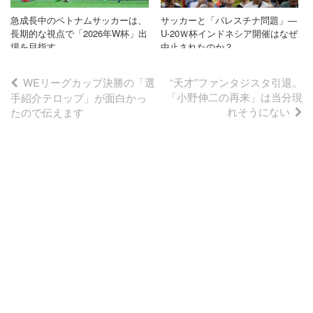
急成長中のベトナムサッカーは、
サッカーと「パレスチナ問題」―
長期的な視点で「2026年W杯」出
U-20Ｗ杯インドネシア開催はなぜ
場を目指す
中止されたのか？
投
WEリーグカップ決勝の「選
“天才”ファンタジスタ引退。
「小野伸二の再来」は当分現
手紹介テロップ」が面白かっ
れそうにない
たので伝えます
稿
ナ
ビ
ゲ
ー
シ