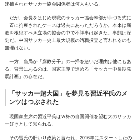
逮捕されたサッカー協会関係者は何人もいる。
だが、会長をはじめ現職のサッカー協会幹部が芋づる式に
一斉に拘束されたケースは過去にあっただろうか。本来は腐
敗を根絶すべき立場の協会の中で不祥事は起きた。事態は深
刻だ。中国サッカー史上最大規模の汚職捜査と言われるのも
無理はない。
一方、当局が「腐敗分子」の一掃を急いだ理由は他にもあ
る。背景にあるのは、国家主導で進める「サッカー中長期発
展計画」の存在だ。
「サッカー超大国」を夢見る習近平氏のメ
ンツはつぶされた
現国家主席の習近平氏はＷ杯の自国開催を望む大のサッカ
ー好きとして知られる。
その習氏の肝いり政策と言われ、2016年にスタートしたの