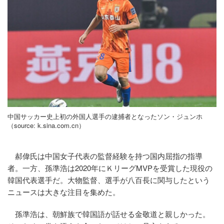
中国サッカー史上初の外国人選手の逮捕者となったソン・ジュンホ
（source: k.sina.com.cn）
郝偉氏は中国女子代表の監督経験を持つ国内屈指の指導
者。一方、孫準浩は2020年にＫリーグMVPを受賞した現役の
韓国代表選手だ。大物監督、選手が八百長に関与したという
ニュースは大きな注目を集めた。
孫準浩は、朝鮮族で韓国語が話せる金敬道と親しかった。