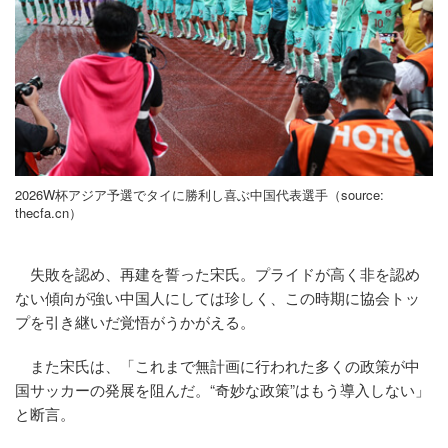
2026W杯アジア予選でタイに勝利し喜ぶ中国代表選手（source:
thecfa.cn）
失敗を認め、再建を誓った宋氏。プライドが高く非を認め
ない傾向が強い中国人にしては珍しく、この時期に協会トッ
プを引き継いだ覚悟がうかがえる。
また宋氏は、「これまで無計画に行われた多くの政策が中
国サッカーの発展を阻んだ。“奇妙な政策”はもう導入しない」
と断言。