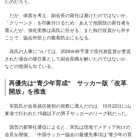
たのだろう。
だが、体面を考え、副会長の留任は避けたのではないか。
「クリーンさ」を印象付けるため、あえて他競技の新任者を
選んだが、強化実務は高氏に任せる。また執行役員から外す
ことで、協会外部との癒着防止にもなる。
高氏の人事については、2026Ｗ杯予選で現代表監督が更迭
された場合の後任案として副会長職を解いたのではないか、
などの憶測も出ている。
再優先は“青少年育成” サッカー版「改革
開放」を推進
宋凱氏が会長就任後初の視察に選んだのは、10月22日に山
東省で行われた15歳以下の男子サッカーのリーグ戦だった。
国営の新華社通信によると、宋氏は現地でメディア向けの
会見を開催。「中国サッカー協会の最優先事項は“青少年の育