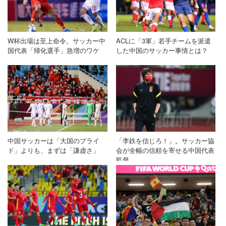
W杯出場は至上命令。サッカー中
ACLに「3軍」若手チームを派遣
国代表「帰化選手」急増のワケ
した中国のサッカー事情とは？
中国サッカーは「大国のプライ
「李鉄を信じろ！」。サッカー協
ド」よりも、まずは「謙虚さ」
会が全幅の信頼を寄せる中国代表
監督