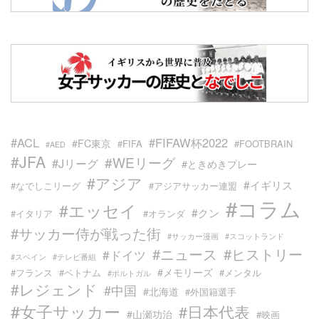
#ACL
#FIFAW杯2022
#FC東京
#FIFA
#FOOTBRAIN
#AED
#JFA
#WEリーグ
#Jリーグ
#ときめきプレー
#アジア
#イギリス
#なでしこリーグ
#アジアサッカー連盟
#コラム
#エッセイ
#クン
#イタリア
#オランダ
#サッカー侍が戦った街
#サッカー漫画
#スコットランド
#ニュース
#ヒストリー
#ドイツ
#スペイン
#テレビ番組
#メモリーズ
#フランス
#ベトナム
#メンタル
#ポルトガル
#レジェンド
#中国
#北海道
#外国籍選手
#女子サッカー
#日本代表
#山瀬功治
#映画