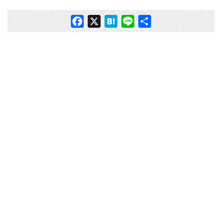
Facebook
X
Hatena
Line
共
有