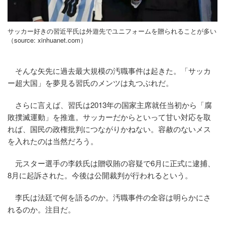
サッカー好きの習近平氏は外遊先でユニフォームを贈られることが多い
（source: xinhuanet.com）
そんな矢先に過去最大規模の汚職事件は起きた。「サッカ
ー超大国」を夢見る習氏のメンツは丸つぶれだ。
さらに言えば、習氏は2013年の国家主席就任当初から「腐
敗撲滅運動」を推進。サッカーだからといって甘い対応を取
れば、国民の政権批判につながりかねない。容赦のないメス
を入れたのは当然だろう。
元スター選手の李鉄氏は贈収賄の容疑で6月に正式に逮捕、
8月に起訴された。今後は公開裁判が行われるという。
李氏は法廷で何を語るのか。汚職事件の全容は明らかにさ
れるのか。注目だ。