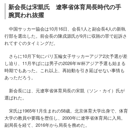
新会長は宋凱氏 遼寧省体育局長時代の手
腕買われ抜擢
中国サッカー協会は10月16日、会長1人と副会長4人の新執
行部を選出した。前会長の陳戌源氏が9月に収賄の罪で起訴さ
れてすぐのタイミングだ。
さらに10月下旬にパリ五輪女子サッカーアジア2次予選が差
し迫り、11月半ばには男子の2026年Ｗ杯アジア予選も始まる
時期でもあった。これ以上、再始動を引き延ばせない事情も
あっただろう。
新会長には、元遼寧省体育局長の宋凱（ソン・カイ）氏が
選ばれた。
宋氏は1965年1月生まれの58歳。北京体育大学出身で、体育
大学の教員や要職を歴任し、2000年に遼寧省体育局に入局。
副局長を経て、2016年から局長を務めた。