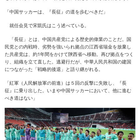
「中国サッカーは、『長征』の道を歩むべきだ」
就任会見で宋凱氏はこう述べている。
「長征」とは、中国共産党による歴史的偉業のことだ。国
民党との内戦時、劣勢を強いられ拠点の江西省瑞金を放棄し
た共産党は、約1年間をかけて陝西省へ移動。再び拠点をつく
り、組織を立て直した。逃避行だが、中華人民共和国の建国
につながった「戦略的後退」と語り継がれる。
「紅軍（人民解放軍の前進）は５回の反撃に失敗し、『長
征』に乗り出した。いまや中国サッカーにおいて、他に進む
べき道はない」