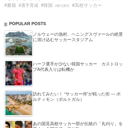
#書籍
#韓国
#高校サッカー
#選手育成
#香川真司
POPULAR POSTS
ノルウェーの漁村、ヘニングスヴァールの絶景
に溶け込むサッカースタジアム
ハーフ選手が少ない韓国サッカー カストロッ
プA代表入りは転機か
訪れてみたい！ “サッカー侍”が戦った街 ― ポ
ルティモン（ポルトガル）
あの国見高校サッカー部が伝統の「丸刈り」を