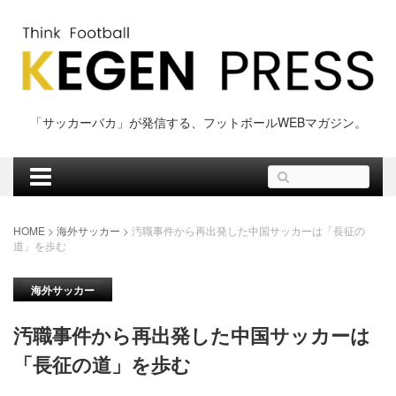
Skip
to
content
「サッカーバカ」が発信する、フットボールWEBマガジン。
検
索:
HOME
>
海外サッカー
>
汚職事件から再出発した中国サッカーは「長征の
道」を歩む
海外サッカー
汚職事件から再出発した中国サッカーは
「長征の道」を歩む