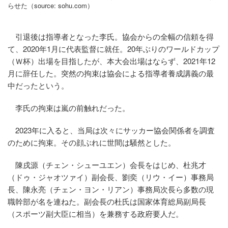
らせた（source: sohu.com）
引退後は指導者となった李氏。協会からの全幅の信頼を得
て、2020年1月に代表監督に就任。20年ぶりのワールドカップ
（Ｗ杯）出場を目指したが、本大会出場はならず、2021年12
月に辞任した。突然の拘束は協会による指導者養成講義の最
中だったという。
李氏の拘束は嵐の前触れだった。
2023年に入ると、当局は次々にサッカー協会関係者を調査
のために拘束。その顔ぶれに世間は騒然とした。
陳戌源（チェン・シューユエン）会長をはじめ、杜兆才
（ドゥ・ジャオツァイ）副会長、劉奕（リウ・イー）事務局
長、陳永亮（チェン・ヨン・リアン）事務局次長ら多数の現
職幹部が名を連ねた。副会長の杜氏は国家体育総局副局長
（スポーツ副大臣に相当）を兼務する政府要人だ。