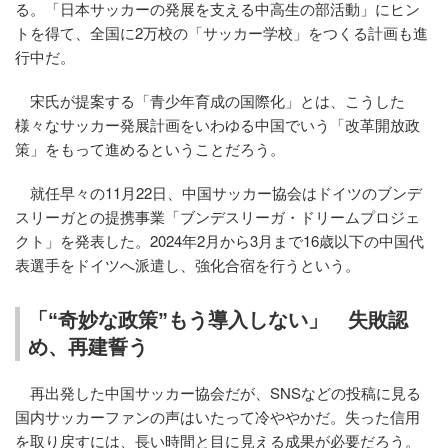
る。「日本サッカーの発展を支える中高生の部活動」にヒン
トを得て、全国に2万校の「サッカー学校」をつくる計画も進
行中だ。
宋氏が提案する「青少年育成の国際化」とは、こうした
様々なサッカー発展計画をいわゆる中国でいう「改革開放政
策」をもって進めるということだろう。
就任早々の11月22日、中国サッカー協会はドイツのブンデ
スリーガとの提携事業「ブンデスリーガ・ドリームプロジェ
クト」を発表した。2024年2月から3月まで16歳以下の中国代
表選手をドイツへ派遣し、強化合宿を行うという。
「“奇妙な政策”もう導入しない」 失敗認
め、再建誓う
再出発した中国サッカー協会だが、SNSなどの投稿に見る
国内サッカーファンの声はいたって冷ややかだ。失った信用
を取り戻すには、長い時間と目に見える成果が必要だろう。