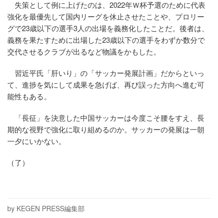
失策として例に上げたのは、2022年Ｗ杯予選のために代表
強化を最優先して国内リーグを休止させたことや、プロリー
グで23歳以下の選手3人の出場を義務化したことだ。後者は、
義務を果たすために出場した23歳以下の選手をわずか数分で
交代させるクラブが出るなど物議をかもした。
習近平氏「肝いり」の「サッカー発展計画」だからといっ
て、進捗を気にして成果を急げば、再び誤った方向へ進む可
能性もある。
「長征」を決意した中国サッカーは今度こそ腰をすえ、長
期的な視野で強化に取り組めるのか。サッカーの発展は一朝
一夕にいかない。
（了）
by KEGEN PRESS編集部