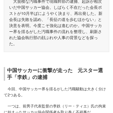
大規模な汚職事件で現職幹部の逮捕、起訴が相次
いだ中国サッカー協会。しばらく不在だった会長ポ
ストが10月半ばにようやく決まり、再出発した。新
会長は失敗を認め、「長征の道を歩むほかない」と
決意を表明。今度こそ強化は進むのか。中国サッカ
ー界を揺るがした汚職事件の流れを整理し、刷新さ
れた協会執行部の顔ぶれや人事の背景などを探っ
た。
中国サッカーに衝撃が走った 元スター選
手「李鉄」の逮捕
今回、中国サッカー界を揺るがした汚職騒動は大きく分け
て2つある。
一つは、前男子代表監督の李鉄（リー・ティエ）氏の拘束
に始まったサッカー協会関係者を取り巻く不祥事だ。