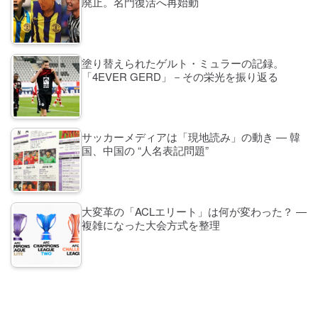
廃止。名門復活へ再始動
塗り替えられたゲルト・ミュラーの記録。
「4EVER GERD」－その栄光を振り返る
サッカーメディアは「現地読み」の動き ― 韓
国、中国の “人名表記問題”
大変革の「ACLエリート」は何が変わった？ ―
複雑になった大会方式を整理