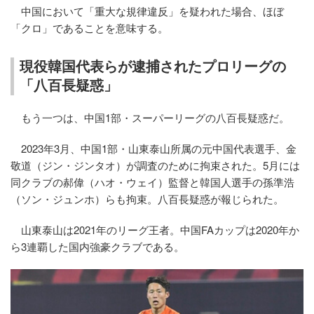
中国において「重大な規律違反」を疑われた場合、ほぼ
「クロ」であることを意味する。
現役韓国代表らが逮捕されたプロリーグの
「八百長疑惑」
もう一つは、中国1部・スーパーリーグの八百長疑惑だ。
2023年3月、中国1部・山東泰山所属の元中国代表選手、金
敬道（ジン・ジンタオ）が調査のために拘束された。5月には
同クラブの郝偉（ハオ・ウェイ）監督と韓国人選手の孫準浩
（ソン・ジュンホ）らも拘束。八百長疑惑が報じられた。
山東泰山は2021年のリーグ王者。中国FAカップは2020年か
ら3連覇した国内強豪クラブである。